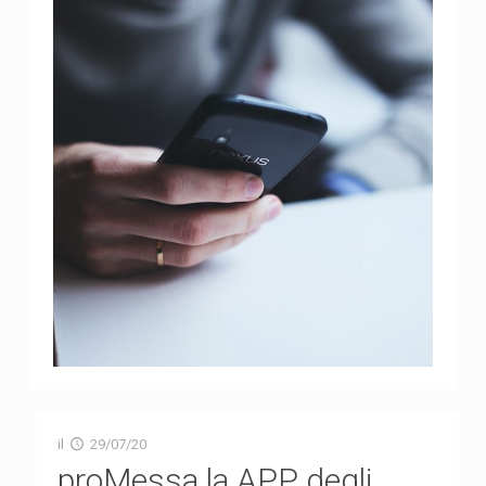
il
29/07/20
proMessa la APP degli