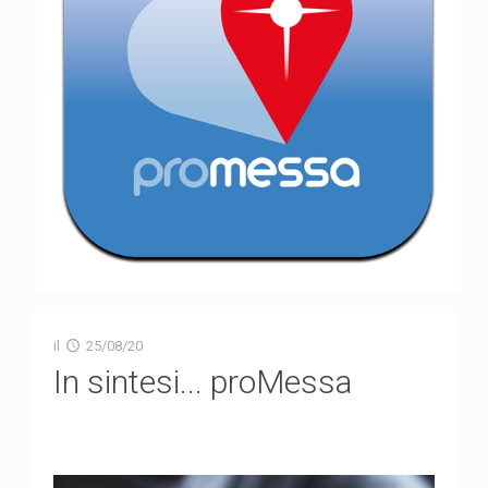
il
25/08/20
In sintesi... proMessa